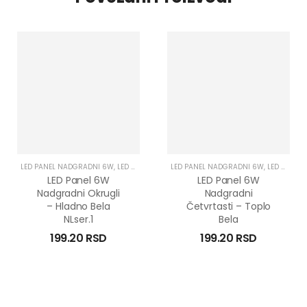
LED PANEL NADGRADNI 6W
,
LED PANELI 6W
,
LED PANEL NADGRADNI 6W
LED PANELI NADGRADNI
,
LED PANELI 6W
LED Panel 6W
LED Panel 6W
Nadgradni Okrugli
Nadgradni
– Hladno Bela
Četvrtasti – Toplo
NLser.1
Bela
199.20
RSD
199.20
RSD