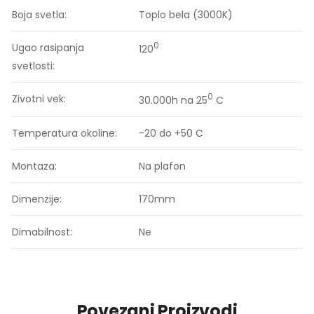
Boja svetla:
Toplo bela (3000K)
0
Ugao rasipanja
120
svetlosti:
0
Zivotni vek:
30.000h na 25
C
Temperatura okoline:
-20 do +50 C
Montaza:
Na plafon
Dimenzije:
170mm
Dimabilnost:
Ne
Povezani Proizvodi