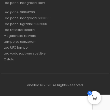
Led panel nadgradni 48W
Led panel 300×1200
Led panel nadgradni 600×600
Led panel ugradni 600×600
Led reflektor solarni
Magacinska rasveta
Lampe sa senzorom
Led UFO lampe
Led vodozaptivne svetiljke
Ostalo
enelled © 2026. All Rights Reserved
0