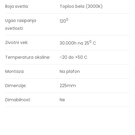
Boja svetla:
Toploo bela (3000K)
0
Ugao rasipanja
120
svetlosti:
0
Zivotni vek:
30.000h na 25
C
Temperatura okoline:
-20 do +50 C
Montaza:
Na plafon
Dimenzije:
225mm
Dimabilnost:
Ne