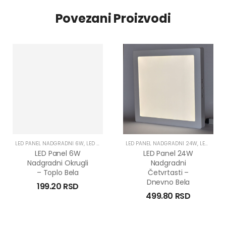
Povezani Proizvodi
LED PANEL NADGRADNI 6W
,
LED PANELI 6W
,
LED PANEL NADGRADNI 24W
LED PANELI NADGRADNI
,
LED PANELI 24W
LED Panel 6W
LED Panel 24W
Nadgradni Okrugli
Nadgradni
– Toplo Bela
Četvrtasti –
Dnevno Bela
199.20
RSD
499.80
RSD