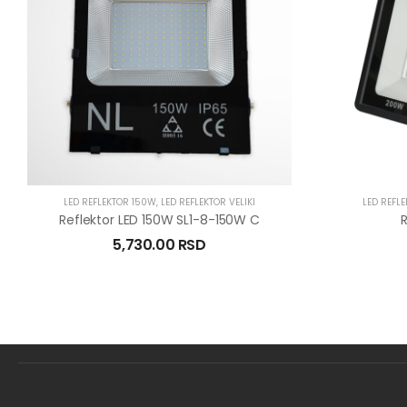
LED REFLEKTOR 150W
,
LED REFLEKTOR VELIKI
LED REFL
Reflektor LED 150W SL1-8-150W C
5,730.00
RSD