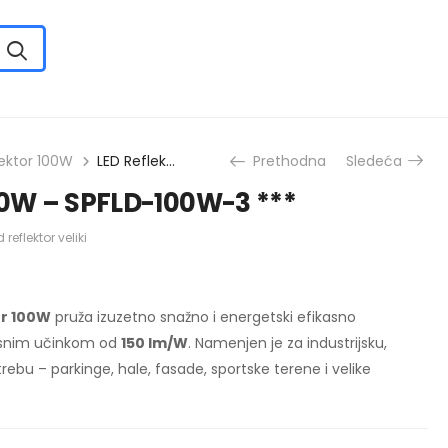
lektor 100W
LED Reflektor 100W – SPFLD-100W-3 ***
Prethodna
Sledeća
00W – SPFLD-100W-3 ***
 reflektor veliki
or 100W
pruža izuzetno snažno i energetski efikasno
losnim učinkom od
150 lm/W
. Namenjen je za industrijsku,
rebu – parkinge, hale, fasade, sportske terene i velike