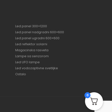
Led panel 300×1200
Led panel nadgradni 600×600
Led panel ugradni 600×600
Led reflektor solarni
Magacinska rasveta
Lampe sa senzorom
Led UFO lampe
Led vodozaptivne svetiljke
Ostalo
0