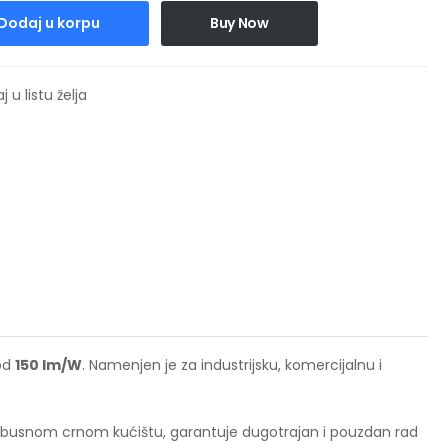
Dodaj u korpu
Buy Now
 u listu želja
 od
150 lm/W
. Namenjen je za industrijsku, komercijalnu i
i robusnom crnom kućištu, garantuje dugotrajan i pouzdan rad