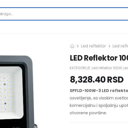
Led reflektor
Led ref
LED Reflektor 1
KATEGORIJE:
Led reflektor 100W
,
Led
8,328.40
RSD
SPFLD-100W-3 LED reflekt
osvetljenje, sa visokim svet
komercijalnu i spoljašnju upot
otvorene površine.