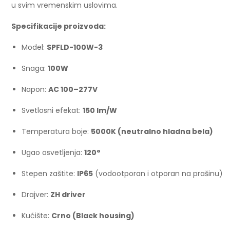
u svim vremenskim uslovima.
Specifikacije proizvoda:
Model:
SPFLD-100W-3
Snaga:
100W
Napon:
AC 100–277V
Svetlosni efekat:
150 lm/W
Temperatura boje:
5000K (neutralno hladna bela)
Ugao osvetljenja:
120°
Stepen zaštite:
IP65
(vodootporan i otporan na prašinu)
Drajver:
ZH driver
Kućište:
Crno (Black housing)