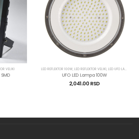
TOR VELIKI
LED REFLEKTOR 100W
,
LED REFLEKTOR VELIKI
,
LED UFO LAMPE
,
MAG
1 SMD
UFO LED Lampa 100W
2,041.00
RSD