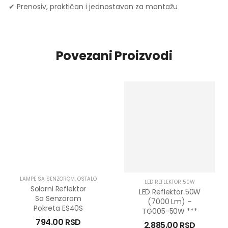
✔ Prenosiv, praktičan i jednostavan za montažu
Povezani Proizvodi
LAMPE SA SENZOROM
,
OSTALO
LED REFLEKTOR 50W
Solarni Reflektor
LED Reflektor 50W
Sa Senzorom
(7000 Lm) –
Pokreta ES40S
TG005-50W ***
794.00
RSD
2,885.00
RSD