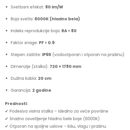
Svetlosni efekat:
80 lm/W
Boja svetla:
6000K (hladno bela)
Indeks reprodukcije boja:
RA > 80
Faktor snage:
PF > 0.9
Stepen zaštite:
IP65
(vodootporan i otporan na prašinu)
Dimenzije (stalka):
720 × 1780 mm
Dužina kabla:
20 cm
Garancija:
2 godine
Prednosti:
✔ Podesiva visina stalka – idealno za veće površine
✔ Snažno osvetljenje hladno bele boje (6000K)
✔ Otporan na spoljne uslove – kišu, vlagu i prašinu