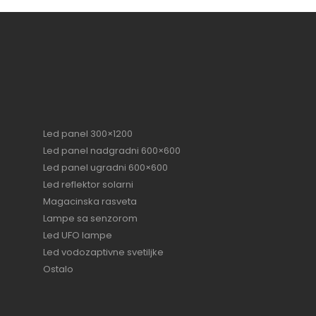
Led panel 300×1200
Led panel nadgradni 600×600
Led panel ugradni 600×600
Led reflektor solarni
Magacinska rasveta
Lampe sa senzorom
Led UFO lampe
Led vodozaptivne svetiljke
Ostalo