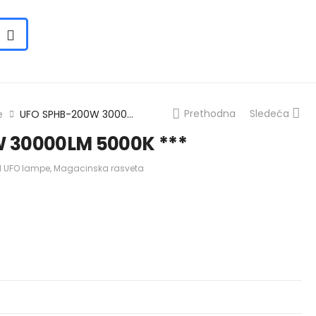
Prethodna
Sledeća
e
UFO SPHB-200W 30000LM 5000K ***
 30000LM 5000K ***
d UFO lampe
,
Magacinska rasveta