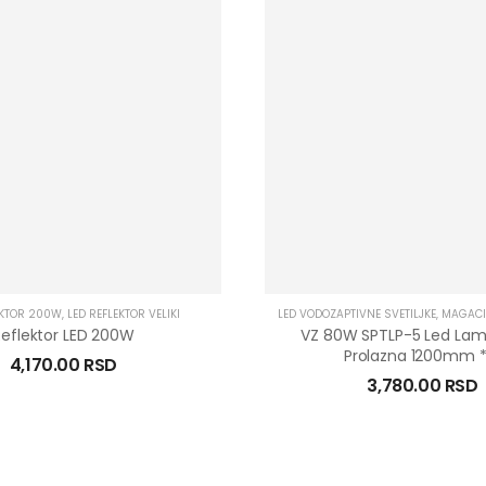
EKTOR 200W
,
LED REFLEKTOR VELIKI
LED VODOZAPTIVNE SVETILJKE
,
MAGACI
Reflektor LED 200W
VZ 80W SPTLP-5 Led La
Prolazna 1200mm *
4,170.00
RSD
3,780.00
RSD