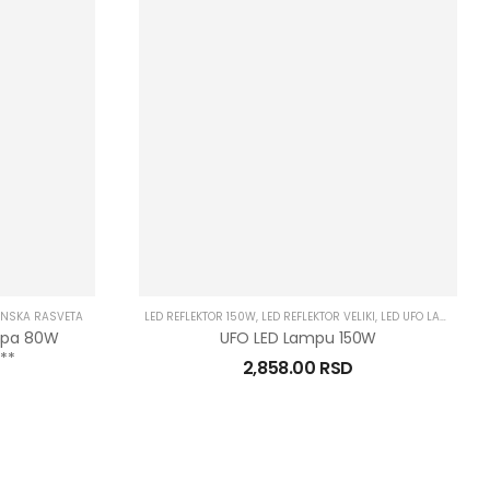
NSKA RASVETA
LED REFLEKTOR 150W
,
LED REFLEKTOR VELIKI
,
LED UFO LAMPE
,
MAG
mpa 80W
UFO LED Lampu 150W
**
2,858.00
RSD