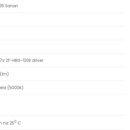
35 Sanan
7V ZF-HBG-120E driver
(lm)
bela (5000K)
0
h na 25
C