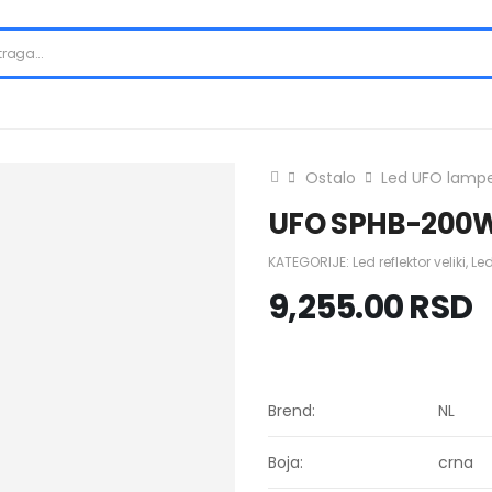
Ostalo
Led UFO lamp
UFO SPHB-200W
KATEGORIJE:
Led reflektor veliki
,
Le
9,255.00
RSD
Brend:
NL
Boja:
crna