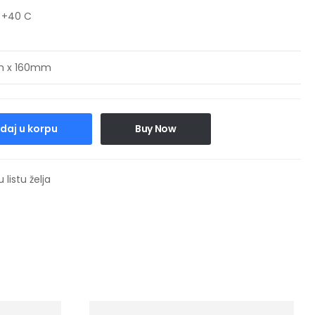
 +40 C
 x 160mm
daj u korpu
Buy Now
 listu želja