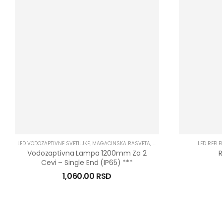
LED VODOZAPTIVNE SVETILJKE
,
MAGACINSKA RASVETA
,
OSTALO
LED REFL
Vodozaptivna Lampa 1200mm Za 2
Cevi – Single End (IP65) ***
1,060.00
RSD