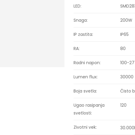
LED:
SMD28
Snaga:
200W
IP zastita:
IP65
RA:
80
Radni napon:
100-27
Lumen flux:
30000 
Boja svetla:
Čisto 
Ugao rasipanja
120
svetlosti:
Zivotni vek:
30.000