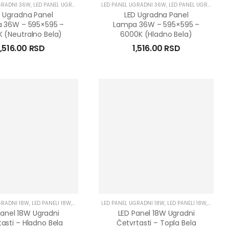
GRADNI 36W
,
LED PANEL UGRADNI 600X600
LED PANEL UGRADNI 36W
,
LED PANELI 36W
,
LED PANEL UGRADNI 600X600
D Ugradna Panel
LED Ugradna Panel
 36W – 595×595 –
Lampa 36W – 595×595 –
 (neutralno Bela)
6000K (hladno Bela)
1,516.00
RSD
1,516.00
RSD
GRADNI 18W
,
LED PANELI 18W
,
LED PANELI UGRADNI
LED PANEL UGRADNI 18W
,
LED PANELI 18W
,
LED PA
Panel 18W Ugradni
LED Panel 18W Ugradni
asti – Hladno Bela
Četvrtasti – Topla Bela