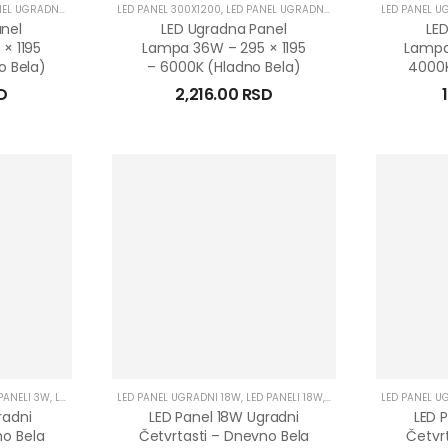
L UGRADNI 36W
LED PANEL 300X1200
,
LED PANEL UGRADNI 36W
LED PANEL U
nel
LED Ugradna Panel
LE
× 1195
Lampa 36W – 295 × 1195
Lampa
o Bela)
– 6000K (hladno Bela)
4000K
D
2,216.00
RSD
I UGRADNI
PANELI 3W
,
LED PANELI UGRADNI
LED PANEL UGRADNI 18W
,
LED PANELI 18W
,
LED PANELI UGRADNI
LED PANEL U
radni
LED Panel 18W Ugradni
LED 
no Bela
Četvrtasti – Dnevno Bela
Četvrt