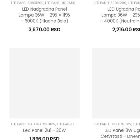
LED PANEL 300X1200
,
LED PANEL UGRADNI 36W
,
LED PANELI 36W
LED PANEL 300X1200
,
LED PANE
LED Nadgradna Panel
LED Ugradna Pa
Lampa 36W – 295 × 1195
Lampa 36W – 295 
– 6000K (hladno Bela)
– 4000K (neutraln
3,670.00
RSD
2,216.00
RS
LED PANEL NADGRADNI 30W
,
LED PANELI 30W
,
LED PANELI NADGRADNI
LED PANEL UGRADNI 3W
,
LED PANEL
,
LED 
Led Panel 2u1 – 30W
LED Panel 3W Ug
Četvrtasti – Dnev
1,896.00
RSD