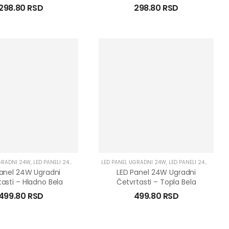
298.80
RSD
298.80
RSD
GRADNI 24W
,
LED PANELI 24W
,
LED PANELI UGRADNI
LED PANEL UGRADNI 24W
,
LED PANELI 24W
,
LED P
Panel 24W Ugradni
LED Panel 24W Ugradni
asti – Hladno Bela
Četvrtasti – Topla Bela
499.80
RSD
499.80
RSD