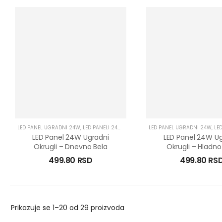
LED PANEL UGRADNI 24W
,
LED PANELI 24W
,
LED PANELI UGRADNI
LED PANEL UGRADNI 24W
,
LED
LED Panel 24W Ugradni
LED Panel 24W Ug
Okrugli – Dnevno Bela
Okrugli – Hladno
499.80
RSD
499.80
RS
Prikazuje se
1–20 od 29
proizvoda