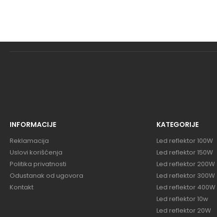
INFORMACIJE
KATEGORIJE
Reklamacija
Led reflektor 100W
Uslovi korišćenja
Led reflektor 150W
Politika privatnosti
Led reflektor 200W
Odustanak od ugovora
Led reflektor 300W
Kontakt
Led reflektor 400W
Led reflektor 10w
Led reflektor 20W