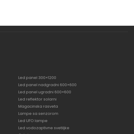
Led panel 300×1200
Led panel nadgradni 600×600
Led panel ugradni 600×600
Led reflektor solarni
Magacinska rasveta
Lampe sa senzorom
Led UFO lampe
Led vodozaptivne svetiljke