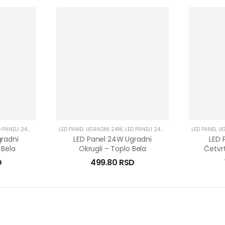
 PANELI 24W
,
LED PANELI UGRADNI
LED PANEL UGRADNI 24W
,
LED PANELI 24W
,
LED PANELI UGRADNI
LED PANEL U
radni
LED Panel 24W Ugradni
LED 
 Bela
Okrugli – Toplo Bela
Četvrt
D
499.80
RSD