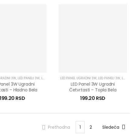
GRADNI 3W
,
LED PANELI 3W
,
LED PANELI UGRADNI
LED PANEL UGRADNI 3W
,
LED PANELI 3W
,
LED PANELI UGRADNI
Panel 3W Ugradni
LED Panel 3W Ugradni
asti – Hladno Bela
Četvrtasti – Topla Bela
199.20
RSD
199.20
RSD
Prethodna
1
2
Sledeća