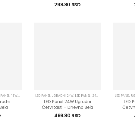
D
298.80
RSD
 PANELI 18W
,
LED PANELI UGRADNI
LED PANEL UGRADNI 24W
,
LED PANELI 24W
,
LED PANELI UGRADNI
LED PANEL U
radni
LED Panel 24W Ugradni
LED 
Bela
Četvrtasti – Dnevno Bela
Četvrt
D
499.80
RSD