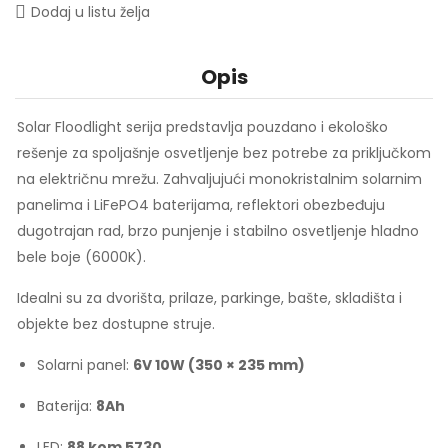
Dodaj u listu želja
Opis
Solar Floodlight serija predstavlja pouzdano i ekološko
rešenje za spoljašnje osvetljenje bez potrebe za priključkom
na električnu mrežu. Zahvaljujući monokristalnim solarnim
panelima i LiFePO4 baterijama, reflektori obezbeđuju
dugotrajan rad, brzo punjenje i stabilno osvetljenje hladno
bele boje (6000K).
Idealni su za dvorišta, prilaze, parkinge, bašte, skladišta i
objekte bez dostupne struje.
Solarni panel:
6V 10W (350 × 235 mm)
Baterija:
8Ah
LED:
88 kom 5730