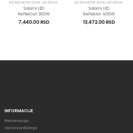
LED REFLEKTOR 300W
,
LED REFLEKTOR SOLARNI
LED REFLEKTOR 400W
,
LED REFLEKTOR SOLARNI
,
LED REFLEKTOR SOLARNI
,
LED REFLEKT
Solarni LED
Solarni LED
Reflektori 300W
Reflektor 400W
7,440.00
RSD
13,472.00
RSD
INFORMACIJE
Reklamacija
Uslovi korišćenja