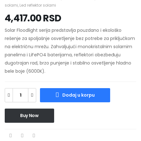
solarni
,
Led reflektor solarni
4,417.00
RSD
Solar Floodlight serija predstavlja pouzdano i ekološko
rešenje za spoljašnje osvetljenje bez potrebe za priključkom
na električnu mrežu. Zahvaljujući monokristalnim solarnim
panelima i LiFePO4 baterijama, reflektori obezbeđuju
dugotrajan rad, brzo punjenje i stabilno osvetljenje hladno
bele boje (6000K).
Dodaj u korpu
Buy Now