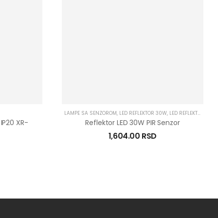
LAMPE SA SENZOROM
,
LED REFLEKTOR 30W
,
LED REFLEKTOR SA SENZOROM
IP20 XR-
Reflektor LED 30W PIR Senzor
1,604.00
RSD