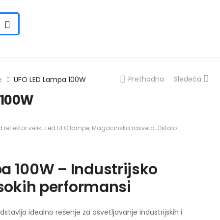
Prethodna
Sledeća
e
UFO LED Lampa 100W
 100W
 reflektor veliki
,
Led UFO lampe
,
Magacinska rasveta
,
Ostalo
a 100W – Industrijsko
isokih performansi
stavlja idealno rešenje za osvetljavanje industrijskih i