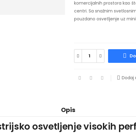
komercijalnih prostora kao št
centri. Sa snažnim svetlosn
pouzdano osvetljenje uz mini
Do
Dodaj u
Opis
rijsko osvetljenje visokih pe