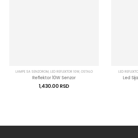
LAMPE SA SENZOROM
,
LED REFLEKTOR 10W
,
OSTALO
LED REFLEKT
Reflektor 10W Senzor
Led Sij
1,430.00
RSD