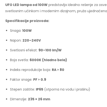
UFO LED lampa od 100W
predstavlja idealno rešenje za osvet
svetlosnim učinkom i modernim dizajnom, pruža ujednačeno i
Specifikacije proizvoda:
Snaga:
100W
Napon:
220–240V
Svetlosni efekat:
90–100 lm/W
Boja svetla:
6000K (hladno bela)
Indeks reprodukcije boja:
RA > 80
Faktor snage:
PF > 0.9
Stepen zaštite:
IP65
(otporna na vodu i prašinu)
Dimenzije:
235 × 26 mm