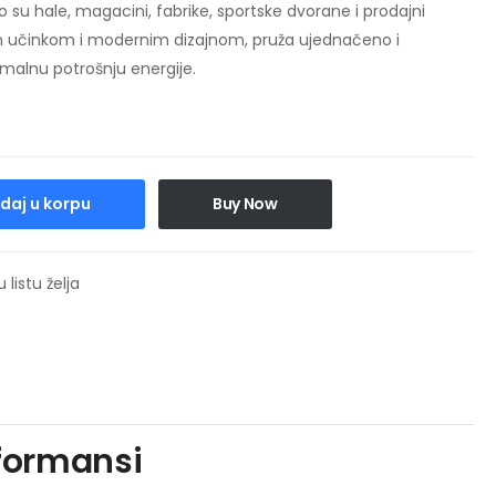
o su hale, magacini, fabrike, sportske dvorane i prodajni
im učinkom i modernim dizajnom, pruža ujednačeno i
malnu potrošnju energije.
daj u korpu
Buy Now
 listu želja
rformansi