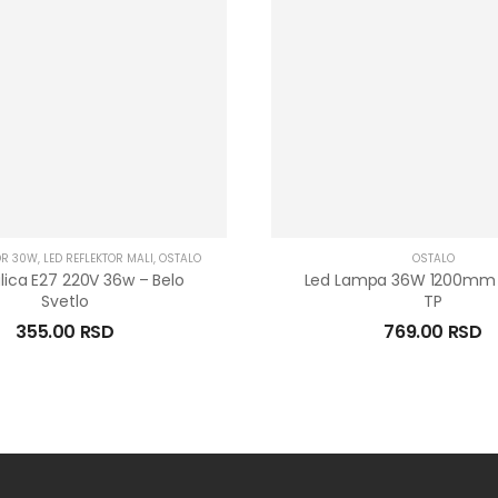
OR 30W
,
LED REFLEKTOR MALI
,
OSTALO
OSTALO
alica E27 220V 36w – Belo
Led Lampa 36W 1200mm 
Svetlo
TP
355.00
RSD
769.00
RSD