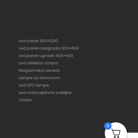
Led panel 300×1200
Led panel nadgradni 600×600
Led panel ugradni 600×600
Led reflektor solarni
Magacinska rasveta
Lampe sa senzorom
Led UFO lampe
Led vodozaptivne svetiljke
Ostalo
0