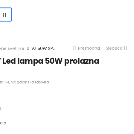
Prethodna
Sledeća
ne svetiljke
VZ 50W SPTLP-7 Led lampa 50W prolazna 1200mm ***
 Led lampa 50W prolazna
tiljke
,
Magacinska rasveta
L
ela