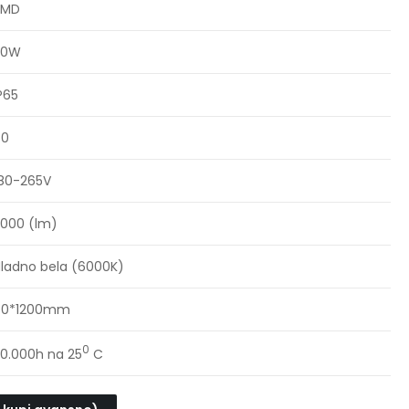
SMD
50W
P65
80
80-265V
000 (lm)
ladno bela (6000K)
70*1200mm
0
0.000h na 25
C