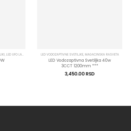
LIKI
,
LED UFO LAMPE
,
MAGACINSKA RASVETA
LED VODOZAPTIVNE SVETILJKE
,
OSTALO
,
MAGACINSKA RASVETA
0W
LED Vodozaptivna Svetiljka 40w
3CCT 1200mm ***
3,450.00
RSD