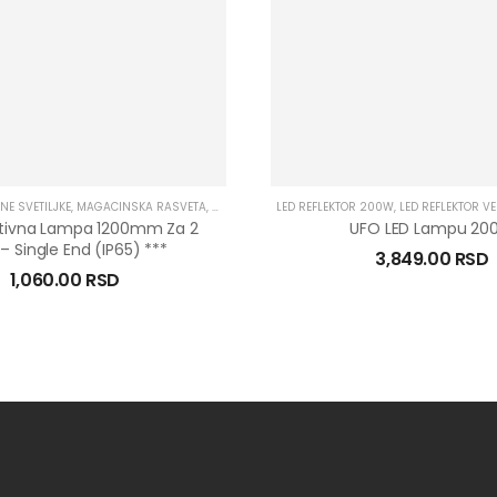
NE SVETILJKE
TILJKE
,
MAGACINSKA RASVETA
,
MAGACINSKA RASVETA
,
OSTALO
,
OSTALO
LED REFLEKTOR 200W
,
LED REFLEKTOR VE
tivna Lampa 1200mm Za 2
UFO LED Lampu 20
– Single End (IP65) ***
3,849.00
RSD
1,060.00
RSD