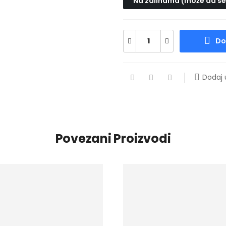
Na zalihama (može da se
Do
Dodaj u
Povezani Proizvodi