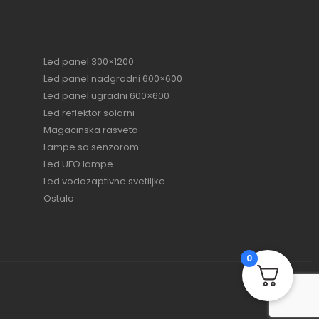
Led panel 300×1200
Led panel nadgradni 600×600
Led panel ugradni 600×600
Led reflektor solarni
Magacinska rasveta
Lampe sa senzorom
Led UFO lampe
Led vodozaptivne svetiljke
Ostalo
0