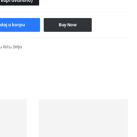
 kupi avansno)
daj u korpu
Buy Now
 listu želja